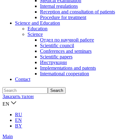
Medical examination
Internal regulations
Reception and consultation of patients
Procedure for treatment
Science and Education
Education
Science
Отдел по научной работе
Scientific council
Conferences and seminars
Scientific papers
Инструкции
Implementations and patents
International cooperation
Contact
Заказать талон
EN
RU
EN
BY
Main