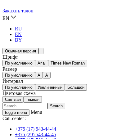
Заказать талон
EN
RU
EN
BY
Обычная версия
Шрифт
По умолчанию
Arial
Times New Roman
Размер
По умолчанию
A
A
Интервал
По умолчанию
Увеличенный
Большой
Цветовая схема
Светлая
Темная
Menu
toggle menu
Call-center :
+375 (17) 543-44-44
+375 (29) 543-44-45