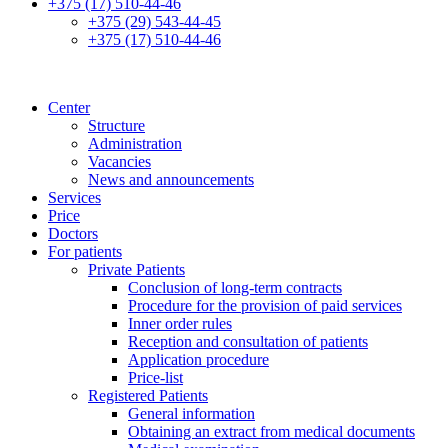
+375 (17) 510-44-46
+375 (29) 543-44-45
+375 (17) 510-44-46
Center
Structure
Administration
Vacancies
News and announcements
Services
Price
Doctors
For patients
Private Patients
Conclusion of long-term contracts
Procedure for the provision of paid services
Inner order rules
Reception and consultation of patients
Application procedure
Price-list
Registered Patients
General information
Obtaining an extract from medical documents