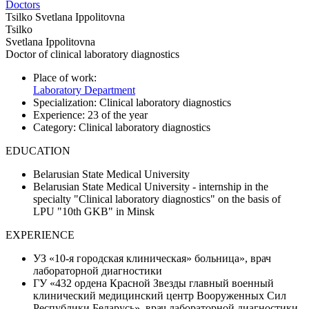
Doctors
Tsilko Svetlana Ippolitovna
Tsilko
Svetlana Ippolitovna
Doctor of clinical laboratory diagnostics
Place of work:
Laboratory Department
Specialization:
Clinical laboratory diagnostics
Experience:
23 of the year
Category:
Clinical laboratory diagnostics
EDUCATION
Belarusian State Medical University
Belarusian State Medical University - internship in the
specialty "Clinical laboratory diagnostics" on the basis of
LPU "10th GKB" in Minsk
EXPERIENCE
УЗ «10-я городская клиническая» больница», врач
лабораторной диагностики
ГУ «432 ордена Красной Звезды главный военный
клинический медицинский центр Вооруженных Сил
Республики Беларусь», врач лабораторной диагностики