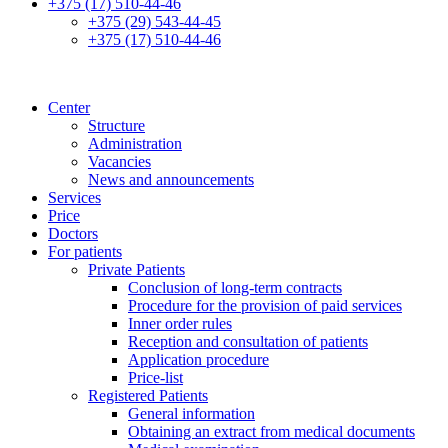
+375 (17) 510-44-46
+375 (29) 543-44-45
+375 (17) 510-44-46
Center
Structure
Administration
Vacancies
News and announcements
Services
Price
Doctors
For patients
Private Patients
Conclusion of long-term contracts
Procedure for the provision of paid services
Inner order rules
Reception and consultation of patients
Application procedure
Price-list
Registered Patients
General information
Obtaining an extract from medical documents