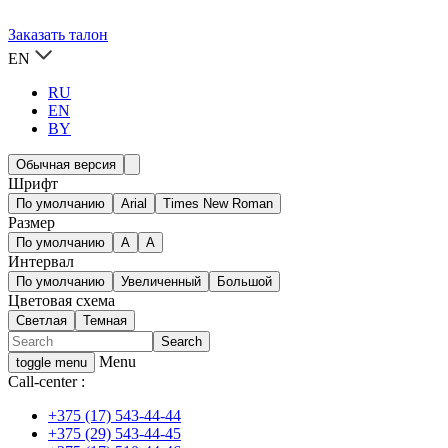
Заказать талон
EN
RU
EN
BY
Обычная версия
Шрифт
По умолчанию
Arial
Times New Roman
Размер
По умолчанию
A
A
Интервал
По умолчанию
Увеличенный
Большой
Цветовая схема
Светлая
Темная
Menu
toggle menu
Call-center :
+375 (17) 543-44-44
+375 (29) 543-44-45