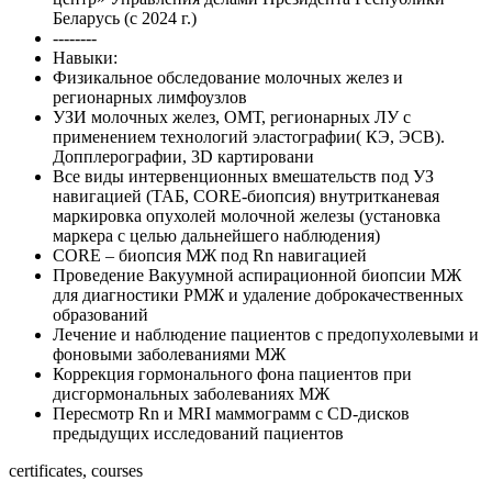
Беларусь (с 2024 г.)
--------
Навыки:
Физикальное обследование молочных желез и
регионарных лимфоузлов
УЗИ молочных желез, ОМТ, регионарных ЛУ с
применением технологий эластографии( КЭ, ЭСВ).
Допплерографии, 3D картировани
Все виды интервенционных вмешательств под УЗ
навигацией (ТАБ, CORE-биопсия) внутритканевая
маркировка опухолей молочной железы (установка
маркера с целью дальнейшего наблюдения)
CORE – биопсия МЖ под Rn навигацией
Проведение Вакуумной аспирационной биопсии МЖ
для диагностики РМЖ и удаление доброкачественных
образований
Лечение и наблюдение пациентов с предопухолевыми и
фоновыми заболеваниями МЖ
Коррекция гормонального фона пациентов при
дисгормональных заболеваниях МЖ
Пересмотр Rn и MRI маммограмм с CD-дисков
предыдущих исследований пациентов
certificates, courses