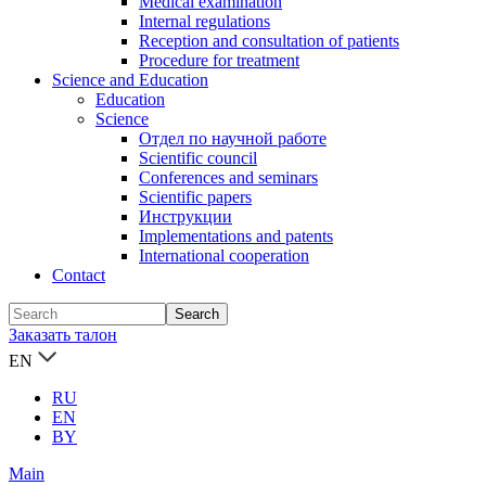
Medical examination
Internal regulations
Reception and consultation of patients
Procedure for treatment
Science and Education
Education
Science
Отдел по научной работе
Scientific council
Conferences and seminars
Scientific papers
Инструкции
Implementations and patents
International cooperation
Contact
Заказать талон
EN
RU
EN
BY
Main