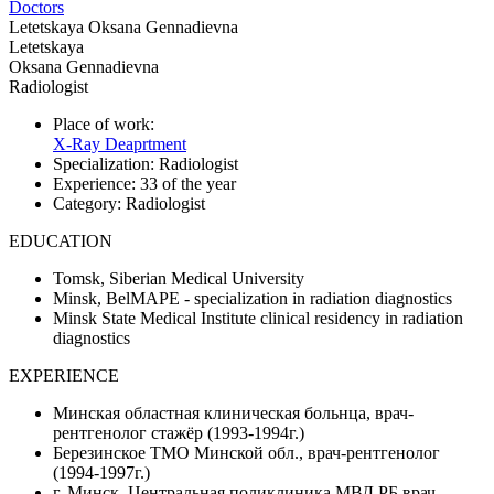
Doctors
Letetskaya Oksana Gennadievna
Letetskaya
Oksana Gennadievna
Radiologist
Place of work:
X-Ray Deaprtment
Specialization:
Radiologist
Experience:
33 of the year
Category:
Radiologist
EDUCATION
Tomsk, Siberian Medical University
Minsk, BelMAPE - specialization in radiation diagnostics
Minsk State Medical Institute clinical residency in radiation
diagnostics
EXPERIENCE
Минская областная клиническая больнца, врач-
рентгенолог стажёр (1993-1994г.)
Березинское ТМО Минской обл., врач-рентгенолог
(1994-1997г.)
г. Минск, Центральная поликлиника МВД РБ врач-