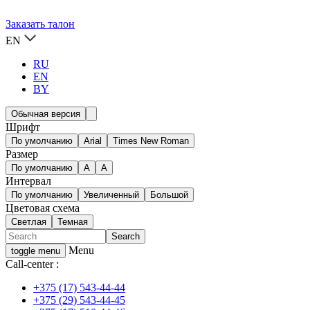
Заказать талон
EN
RU
EN
BY
Обычная версия
Шрифт
По умолчанию
Arial
Times New Roman
Размер
По умолчанию
A
A
Интервал
По умолчанию
Увеличенный
Большой
Цветовая схема
Светлая
Темная
Menu
toggle menu
Call-center :
+375 (17) 543-44-44
+375 (29) 543-44-45