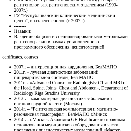
рентгенолог, зав. рентгеновским отделением (1999-
2007г.)
ГУ "Республиканский клинический медицинский
центр", врач-рентгенолог (с 2007г.)
--------
Навыки:
Владение общими и специализированными методиками
рентгенографии в рамках установленного
программного обеспечения, денситометрией.
certificates, courses
2007г. – интервенционная кардиология, БелМАПО
2011г. – лучевая диагностика заболеваний
пищеварительной системы, Бел МАПО
2011г. - «Advanced Course for Radiologists: CT and MRI of
the Head, Spine, Joints, Chest and Abdomen», Department of
Radiology Riga Stradins University
2013г. – компьютерная диагностика заболеваний
органов грудной клетки (Москва)
2014г. – “Рентгеновская компьютерная и магнитно-
резонансная томография”, БелМАПО г.Минск
2014г. - г.Москва, Академия GE Healthcare по правилам
использования медицинского оборудования в части
проведения диагностических исследований «Мастер