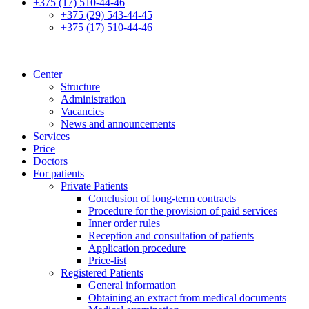
+375 (17) 510-44-46
+375 (29) 543-44-45
+375 (17) 510-44-46
Center
Structure
Administration
Vacancies
News and announcements
Services
Price
Doctors
For patients
Private Patients
Conclusion of long-term contracts
Procedure for the provision of paid services
Inner order rules
Reception and consultation of patients
Application procedure
Price-list
Registered Patients
General information
Obtaining an extract from medical documents