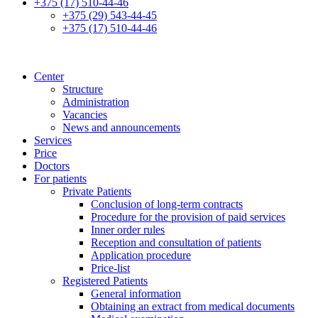
+375 (17) 510-44-46
+375 (29) 543-44-45
+375 (17) 510-44-46
Center
Structure
Administration
Vacancies
News and announcements
Services
Price
Doctors
For patients
Private Patients
Conclusion of long-term contracts
Procedure for the provision of paid services
Inner order rules
Reception and consultation of patients
Application procedure
Price-list
Registered Patients
General information
Obtaining an extract from medical documents