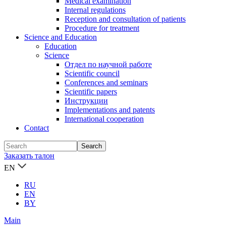
Medical examination
Internal regulations
Reception and consultation of patients
Procedure for treatment
Science and Education
Education
Science
Отдел по научной работе
Scientific council
Conferences and seminars
Scientific papers
Инструкции
Implementations and patents
International cooperation
Contact
Заказать талон
EN
RU
EN
BY
Main