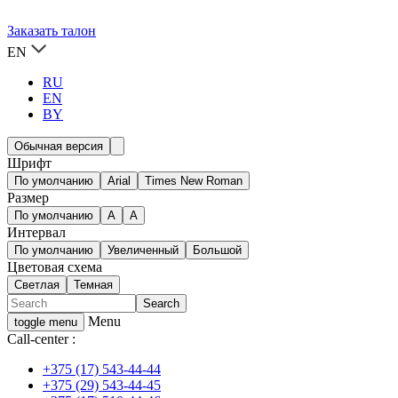
Заказать талон
EN
RU
EN
BY
Обычная версия
Шрифт
По умолчанию
Arial
Times New Roman
Размер
По умолчанию
A
A
Интервал
По умолчанию
Увеличенный
Большой
Цветовая схема
Светлая
Темная
Menu
toggle menu
Call-center :
+375 (17) 543-44-44
+375 (29) 543-44-45