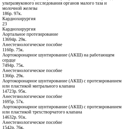
ультразвукового исследования органов малого таза и
молочной железы
186р. 97к.
Кардиохирургия
23
Кардиохирургия
Аортальное протезирование
13694р. 29к.
Анестезиологическое пособие
1160р. 75к.
Аортокоронарное шунтирование (АКШ) на работающем
сердце
7494р. 75к.
Анестезиологическое пособие
1366р. 29к.
Аортокоронарное шунтирование (АКШ) с протезированием
или пластикой митрального клапана
14723р. 95к.
Анестезиологическое пособие
1695р. 57к.
Аортокоронарное шунтирование (АКШ) с протезированием
или пластикой трехстворчатого клапана
14632р. 91к.
Анестезиологическое пособие
1542р. 76к.