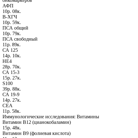
онкомаркеров
АФП
10р. 08к.
В-ХГЧ
10р. 59к.
ПСА общий
10р. 79к.
ПСА свободный
11р. 89к.
СА 125
14р. 10к.
НЕ4
28р. 70к.
СА 15-3
15р. 27к.
S100
39р. 88к.
СА 19-9
14р. 27к.
СЕА
11р. 58к.
Иммунологические исследования: Витамины
Витамин B12 (цианокобаламин)
15р. 48к.
Витамин B9 (фолиевая кислота)