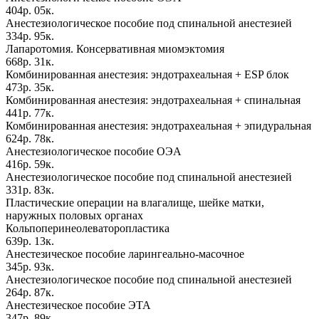
404р. 05к.
Анестезиологическое пособие под спинальной анестезией
334р. 95к.
Лапаротомия. Консервативная миомэктомия
668р. 31к.
Комбинированная анестезия: эндотрахеальная + ESP блок
473р. 35к.
Комбинированная анестезия: эндотрахеальная + спинальная
441р. 77к.
Комбинированная анестезия: эндотрахеальная + эпидуральная
624р. 78к.
Анестезиологическое пособие ОЭА
416р. 59к.
Анестезиологическое пособие под спинальной анестезией
331р. 83к.
Пластические операции на влагалище, шейке матки,
наружных половых органах
Кольпоперинеолеваторопластика
639р. 13к.
Анестезическое пособие ларингеально-масочное
345р. 93к.
Анестезиологическое пособие под спинальной анестезией
264р. 87к.
Анестезическое пособие ЭТА
347р. 89к.