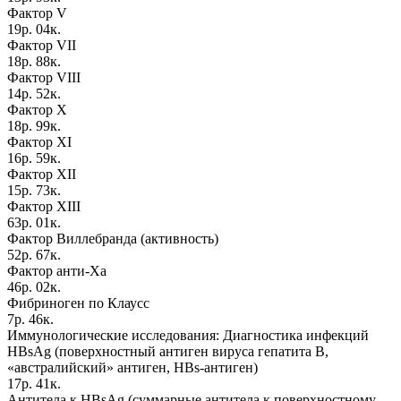
Фактор V
19р. 04к.
Фактор VII
18р. 88к.
Фактор VIII
14р. 52к.
Фактор X
18р. 99к.
Фактор XI
16р. 59к.
Фактор XII
15р. 73к.
Фактор XIII
63р. 01к.
Фактор Виллебранда (активность)
52р. 67к.
Фактор анти-Ха
46р. 02к.
Фибриноген по Клаусс
7р. 46к.
Иммунологические исследования: Диагностика инфекций
НВsAg (поверхностный антиген вируса гепатита В,
«австралийский» антиген, HBs-антиген)
17р. 41к.
Антитела к НВsAg (суммарные антитела к поверхностному