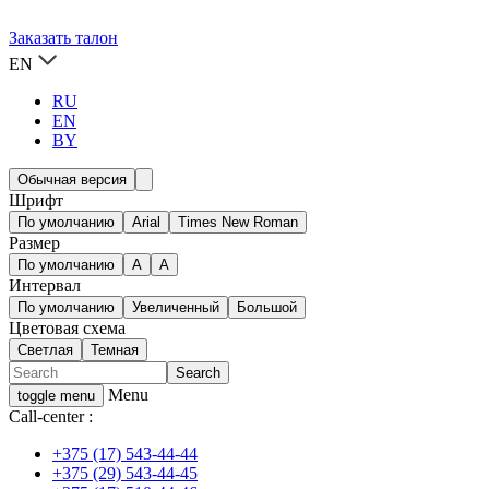
Заказать талон
EN
RU
EN
BY
Обычная версия
Шрифт
По умолчанию
Arial
Times New Roman
Размер
По умолчанию
A
A
Интервал
По умолчанию
Увеличенный
Большой
Цветовая схема
Светлая
Темная
Menu
toggle menu
Call-center :
+375 (17) 543-44-44
+375 (29) 543-44-45