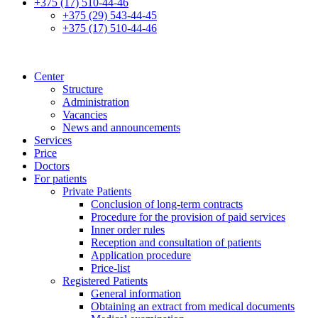
+375 (17) 510-44-46
+375 (29) 543-44-45
+375 (17) 510-44-46
Center
Structure
Administration
Vacancies
News and announcements
Services
Price
Doctors
For patients
Private Patients
Conclusion of long-term contracts
Procedure for the provision of paid services
Inner order rules
Reception and consultation of patients
Application procedure
Price-list
Registered Patients
General information
Obtaining an extract from medical documents