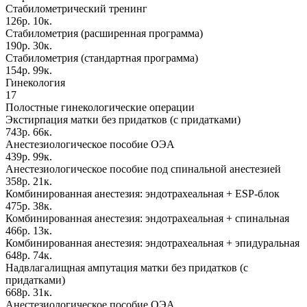
Стабилометрический тренинг
126р. 10к.
Стабилометрия (расширенная программа)
190р. 30к.
Стабилометрия (стандартная программа)
154р. 99к.
Гинекология
17
Полостные гинекологические операции
Экстирпация матки без придатков (с придатками)
743р. 66к.
Анестезиологическое пособие ОЭА
439р. 99к.
Анестезиологическое пособие под спинальной анестезией
358р. 21к.
Комбинированная анестезия: эндотрахеальная + ESP-блок
475р. 38к.
Комбинированная анестезия: эндотрахеальная + спинальная
466р. 13к.
Комбинированная анестезия: эндотрахеальная + эпидуральная
648р. 74к.
Надвлагалищная ампутация матки без придатков (с
придатками)
668р. 31к.
Анестезиологическое пособие ОЭА