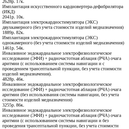
2628р. 17к.
Имплантация искусственного кардиовертера-дефибрилятора
(ИКД)
2041р. 10к.
Имплантация электрокардиостимулятора (ЭКС)
двухкамерного (без учета стоимости изделий медназначения)
1889р. 82к.
Имплантация электрокардиостимулятора (ЭКС)
однокамерного (без учета стоимости изделий медназначения)
1461р. 54к.
Инвазивное эндокардиальное электрофизиологическое
исследование (ЭФИ) + радиочастотная аблация (РЧА) очага
аритмии (с использованием системы навигации и с
проведением трансептальной пункции, без учета стоимости
изделий медназначения).
4828р. 46к.
Инвазивное эндокардиальное электрофизиологическое
исследование (ЭФИ) + радиочастотная аблация (РЧА) очага
аритмии (без использования системы навигации, без учета
стоимости изделий медназначения)
3255р. 86к.
Инвазивное эндокардиальное электрофизиологическое
исследование (ЭФИ) + радиочастотная аблация (РЧА) очага
аритмии (с использованием системы навигации и без
проведения трансептальной пункции, без учета стоимости