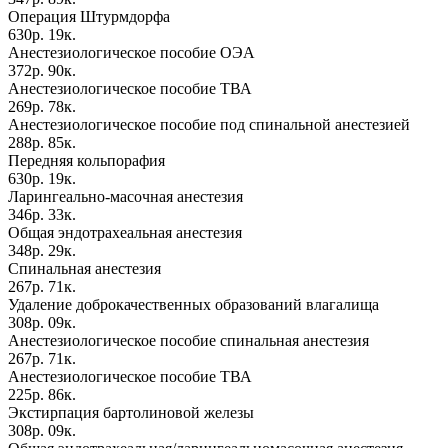
Операция Штурмдорфа
630р. 19к.
Анестезиологическое пособие ОЭА
372р. 90к.
Анестезиологическое пособие ТВА
269р. 78к.
Анестезиологическое пособие под спинальной анестезией
288р. 85к.
Передняя кольпорафия
630р. 19к.
Ларингеально-масочная анестезия
346р. 33к.
Общая эндотрахеальная анестезия
348р. 29к.
Спинальная анестезия
267р. 71к.
Удаление доброкачественных образований влагалища
308р. 09к.
Анестезиологическое пособие спинальная анестезия
267р. 71к.
Анестезиологическое пособие ТВА
225р. 86к.
Экстирпация бартолиновой железы
308р. 09к.