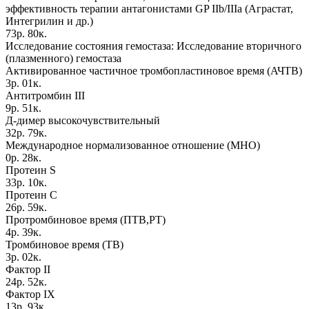
эффективность терапии антагонистами GP IIb/IIIa (Аграстат,
Интегрилин и др.)
73р. 80к.
Исследование состояния гемостаза: Исследование вторичного
(плазменного) гемостаза
Активированное частичное тромбопластиновое время (АЧТВ)
3р. 01к.
Антитромбин III
9р. 51к.
Д-димер высокочувствительный
32р. 79к.
Международное нормализованное отношение (МНО)
0р. 28к.
Протеин S
33р. 10к.
Протеин С
26р. 59к.
Протромбиновое время (ПТВ,РТ)
4р. 39к.
Тромбиновое время (ТВ)
3р. 02к.
Фактор II
24р. 52к.
Фактор IX
13р. 93к.