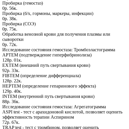
Пробирка (гемостаз)
0р. 56к.
Пробирка (б/х, гормоны, маркеры, инфекции)
0р. 38к.
Пробирка (СОЭ)
0р. 75к.
Обработка венозной крови для получения плазмы или
сыворотки
0р. 72к.
Исследование состояния гемостаза: Тромбоэластограмма
APTEM (подтверждение гиперфибринолиза)
128р. 01к.
EXTEM (внешний путь свертывания крови)
92р. 33к.
FIBTEM (определение дифференциала)
128р. 22к.
HEPTEM (определение гепаринового эффекта)
129р. 40к.
INTEM (внутренний путь свертывания крови)
88р. 36к.
Исследование состояния гемостаза: Агрегатограмма
ASPI test - тест с арахидоновой кислотой, позволяет оценить
эффективность терапии Аспирином
72р. 67к.
TRAP test - тест с тромбином, позволяет оценить