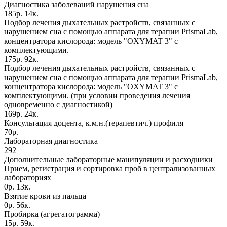
Диагностика заболеваний нарушения сна
185р. 14к.
Подбор лечения дыхательных растройств, связанных с
нарушением сна с помощью аппарата для терапии РrismaLab,
концентратора кислорода: модель "OXYMAT 3" с
комплектующими.
175р. 92к.
Подбор лечения дыхательных растройств, связанных с
нарушением сна с помощью аппарата для терапии РrismaLab,
концентратора кислорода: модель "OXYMAT 3" с
комплектующими. (при условии проведения лечения
одновременно с диагностикой)
169р. 24к.
Консультация доцента, к.м.н.(терапевтич.) профиля
70р.
Лабораторная диагностика
292
Дополнительные лабораторные манипуляции и расходники
Прием, регистрация и сортировка проб в централизованных
лабораториях
0р. 13к.
Взятие крови из пальца
0р. 56к.
Пробирка (агрегатограмма)
15р. 59к.