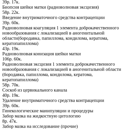
39р. 17к.
Биопсия шейки матки (радиоволновая эксцизия)
58р. 22к.
Введение внутриматочного средства контрацепции
39р. 60к.
Радиоволновая коагуляция 1 элемента доброкачественного
новообразования с локализацией в аногенитальной
области(бородавка, папиллома, кондилома, кератома,
кератопапиллома)
43р. 19к.
Радиоволновая конизация шейки матки
106р. 60к.
Радиоволновая эксцизия 1 элемента доброкачественного
новообразования с локализацией в аногенитальной области
(бородавка, папиллома, кондилома, кератома,
кератопапиллома)
58р. 70к.
Соскоб из цервикального канала
40р. 19к.
Удаление внутриматочного средства контрацепции
39р. 60к.
Гинекологические манипуляции и процедуры
Забор мазка на жидкостную цитологию
8р. 47к.
Забор мазка на исследование (прочие)