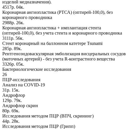
изделий медназначения).
4517р. 04к.
Коронарная ангиопластика (РТСА) (оптирей-100,0), без
коронарного проводника
2988р. 26к.
Коронарная ангиопластика + имплантация стента
(оптирей-100,0), без учета стента и коронарного проводника
3111р. 56к.
Стент коронарный на баллонном катетере Tsunami
285р. 89к.
Рентгеноэндоваскулярная эмболизация висцеральных сосудов
(маточных артерий) - без учета R-контрастного вещества
3326р. 05к.
Бактериологические исследования
26
ПЦР-исследования
Анализ на COVID-19
31р. 15к.
Андрофлор
129р. 79к.
Андрофлор скрин
80р. 69к.
Исследования методом ПЦР (ВПЧ, скрининг)
44р. 28к.
Исследования методом ПЦР (Грипп)