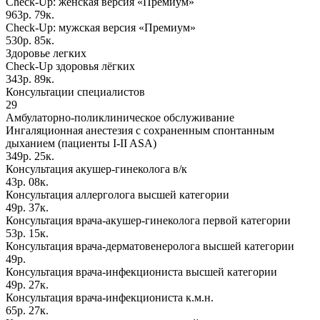
Check-Up: женская версия «Премиум»
963р. 79к.
Check-Up: мужская версия «Премиум»
530р. 85к.
Здоровье легких
Check-Up здоровья лёгких
343р. 89к.
Консультации специалистов
29
Амбулаторно-поликлиническое обслуживание
Ингаляционная анестезия с сохраненным спонтанным
дыханием (пациенты I-II ASA)
349р. 25к.
Консультация акушер-гинеколога в/к
43р. 08к.
Консультация аллерголога высшей категории
49р. 37к.
Консультация врача-акушер-гинеколога первой категории
53р. 15к.
Консультация врача-дерматовенеролога высшей категории
49р.
Консультация врача-инфекциониста высшей категории
49р. 27к.
Консультация врача-инфекциониста к.м.н.
65р. 27к.