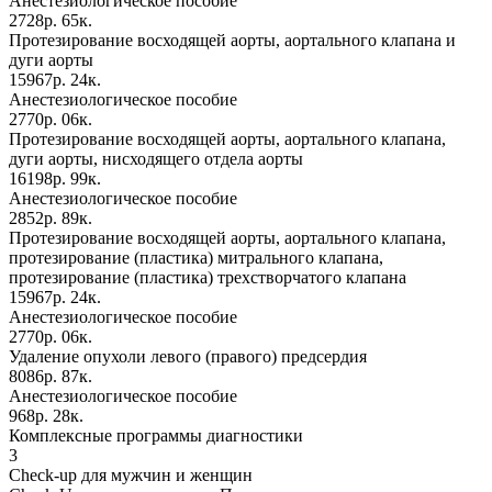
Анестезиологическое пособие
2728р. 65к.
Протезирование восходящей аорты, аортального клапана и
дуги аорты
15967р. 24к.
Анестезиологическое пособие
2770р. 06к.
Протезирование восходящей аорты, аортального клапана,
дуги аорты, нисходящего отдела аорты
16198р. 99к.
Анестезиологическое пособие
2852р. 89к.
Протезирование восходящей аорты, аортального клапана,
протезирование (пластика) митрального клапана,
протезирование (пластика) трехстворчатого клапана
15967р. 24к.
Анестезиологическое пособие
2770р. 06к.
Удаление опухоли левого (правого) предсердия
8086р. 87к.
Анестезиологическое пособие
968р. 28к.
Комплексные программы диагностики
3
Check-up для мужчин и женщин