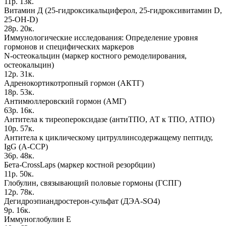
11р. 13к.
Витамин Д (25-гидроксикальциферол, 25-гидроксивитамин D,
25-OH-D)
28р. 20к.
Иммунологические исследования: Определение уровня
гормонов и специфических маркеров
N-остеокальцин (маркер костного ремоделирования,
остеокальцин)
12р. 31к.
Адренокортикотропный гормон (АКТГ)
18р. 53к.
Антимюллеровский гормон (АМГ)
63р. 16к.
Антитела к тиреопероксидазе (антиТПО, АТ к ТПО, АТПО)
10р. 57к.
Антитела к циклическому цитруллинсодержащему пептиду,
IgG (А-ССР)
36р. 48к.
Бета-CrossLaps (маркер костной резорбции)
11р. 50к.
Глобулин, связывающий половые гормоны (ГСПГ)
12р. 78к.
Дегидроэпиандростерон-сульфат (ДЭА-SO4)
9р. 16к.
Иммуноглобулин E