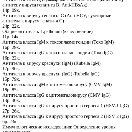
антигену вируса гепатита В, Anti-HBsAg)
14р. 09к.
Антитела к вирусу гепатита С (Anti-HCV, суммарные
антитела к вирусу гепатита С)
24р. 22к.
Общие антитела к T.pallidium (качественное)
11р. 14к.
Антитела класса IgM к токсоплазме гондии (Toxo IgM)
16р. 29к.
Антитела класса IgG к токсоплазме гондии (Toxo IgG)
16р. 22к.
Антитела к вирусу краснухи (IgM) (Rubella IgM)
17р. 96к.
Антитела к вирусу краснухи (IgG) (Rubella IgG)
15р. 79к.
Антитела класса IgM к цитомегаловирусу (CMV IgM)
18р. 85к.
Антитела класса IgG к цитомегаловирусу (CMV IgG)
13р. 30к.
Антитела класса IgG к вирусу простого герпеса 1 (HSV-1 IgG)
27р. 26к.
Антитела класса IgG к вирусу простого герпеса 2 (HSV-2 IgG)
6р. 23к.
Иммунологические исследования: Определение уровня