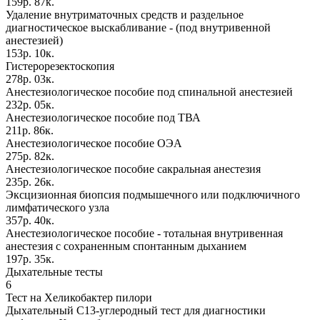
159р. 87к.
Удаление внутриматочных средств и раздельное
диагностическое выскабливание - (под внутривенной
анестезией)
153р. 10к.
Гистерорезектоскопия
278р. 03к.
Анестезиологическое пособие под спинальной анестезией
232р. 05к.
Анестезиологическое пособие под ТВА
211р. 86к.
Анестезиологическое пособие ОЭА
275р. 82к.
Анестезиологическое пособие сакральная анестезия
235р. 26к.
Эксцизионная биопсия подмышечного или подключичного
лимфатического узла
357р. 40к.
Анестезиологическое пособие - тотальная внутривенная
анестезия с сохраненным спонтанным дыханием
197р. 35к.
Дыхательные тесты
6
Тест на Хеликобактер пилори
Дыхательный С13-углеродный тест для диагностики