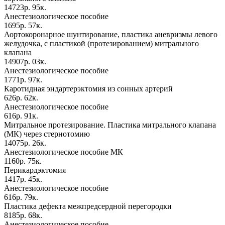
14723р. 95к.
Анестезиологическое пособие
1695р. 57к.
Аортокоронарное шунтирование, пластика аневризмы левого
желудочка, с пластикой (протезированием) митрального
клапана
14907р. 03к.
Анестезиологическое пособие
1771р. 97к.
Каротидная эндартерэктомия из сонных артерий
626р. 62к.
Анестезиологическое пособие
616р. 91к.
Митральное протезирование. Пластика митрального клапана
(МК) через стернотомию
14075р. 26к.
Анестезиологическое пособие МК
1160р. 75к.
Перикардэктомия
1417р. 45к.
Анестезиологическое пособие
616р. 79к.
Пластика дефекта межпредсердной перегородки
8185р. 68к.
Анестезиологическое пособие