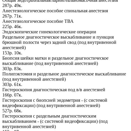
Общая эндотрахеальная/ларингеальномасочная анестезия
287р. 49к.
Анестезиологическое пособие спинальная анестезия
267р. 71к.
Анестезиологическое пособие ТВА
225р. 46к.
Эндоскопические гинекологические операции
Раздельное диагностическое выскабливание и пункция
брюшной полости через задний свод (под внутривенной
анестезией)
153р. 10к.
Биопсия шейки матки и раздельное диагностическое
выскабливание (под внутривенной анестезией)
303р. 83к.
Полипэктомия и раздельное диагностическое выскабливание
(под внутривенной анестезией)
303р. 61к.
Гистероскопия диагностическая под в/в анестезией
166р. 07к.
Гистероскопия с биопсией эндометрия - (с системой
видеофиксации) (под внутривенной анестезией)
527р. 68к.
Гистероскопия с раздельным диагностическим
выскабливанием - (с системой видеофиксации) (под
внутривенной анестезией)