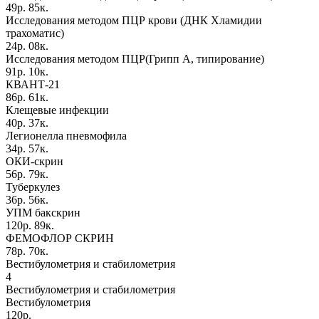
49р. 85к.
Исследования методом ПЦР крови (ДНК Хламидии
трахоматис)
24р. 08к.
Исследования методом ПЦР(Грипп А, типирование)
91р. 10к.
КВАНТ-21
86р. 61к.
Клещевые инфекции
40р. 37к.
Легионелла пневмофила
34р. 57к.
ОКИ-скрин
56р. 79к.
Туберкулез
36р. 56к.
УПМ бакскрин
120р. 89к.
ФЕМОФЛОР СКРИН
78р. 70к.
Вестибулометрия и стабилометрия
4
Вестибулометрия и стабилометрия
Вестибулометрия
120р.