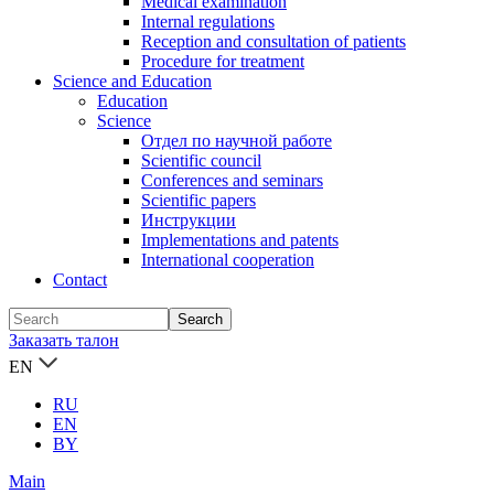
Medical examination
Internal regulations
Reception and consultation of patients
Procedure for treatment
Science and Education
Education
Science
Отдел по научной работе
Scientific council
Conferences and seminars
Scientific papers
Инструкции
Implementations and patents
International cooperation
Contact
Заказать талон
EN
RU
EN
BY
Main