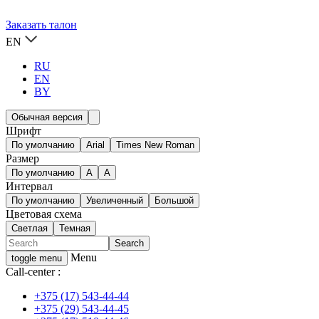
Заказать талон
EN
RU
EN
BY
Обычная версия
Шрифт
По умолчанию
Arial
Times New Roman
Размер
По умолчанию
A
A
Интервал
По умолчанию
Увеличенный
Большой
Цветовая схема
Светлая
Темная
Menu
toggle menu
Call-center :
+375 (17) 543-44-44
+375 (29) 543-44-45