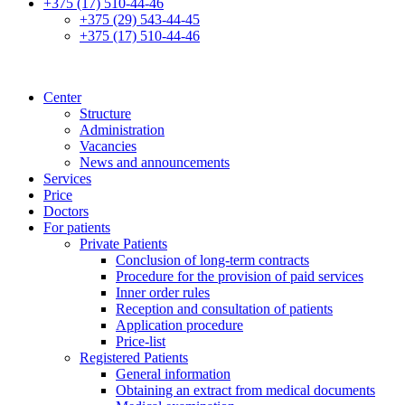
+375 (17) 510-44-46
+375 (29) 543-44-45
+375 (17) 510-44-46
Center
Structure
Administration
Vacancies
News and announcements
Services
Price
Doctors
For patients
Private Patients
Conclusion of long-term contracts
Procedure for the provision of paid services
Inner order rules
Reception and consultation of patients
Application procedure
Price-list
Registered Patients
General information
Obtaining an extract from medical documents